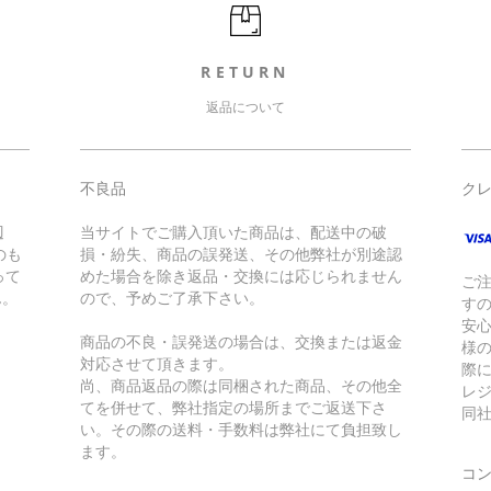
RETURN
返品について
不良品
ク
辺
当サイトでご購入頂いた商品は、配送中の破
のも
損・紛失、商品の誤発送、その他弊社が別途認
って
めた場合を除き返品・交換には応じられません
ご
ん。
ので、予めご了承下さい。
す
安
商品の不良・誤発送の場合は、交換または返金
様
対応させて頂きます。
際に
尚、商品返品の際は同梱された商品、その他全
レ
てを併せて、弊社指定の場所までご返送下さ
同
い。その際の送料・手数料は弊社にて負担致し
ます。
コ