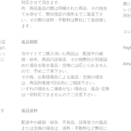
対応させて頂きます。
際に
尚、商品返品の際は同梱された商品、その他全
レ
てを併せて、弊社指定の場所までご返送下さ
同
い。その際の送料・手数料は弊社にて負担致し
ます。
コ
長辺
返品期限
内の
Pay
なっ
当サイトでご購入頂いた商品は、配送中の破
けに
損・紛失、商品の誤発送、その他弊社が別途認
Ama
めた場合を除き返品・交換には応じられません
ので、予めご了承下さい。
その他、お客様都合による返品・交換の場合
は、商品到着後7日以内にご相談下さい。
いずれの場合もご連絡がない場合は、返品･交換
は一切対応できませんのでご注意下さい。
ます
返品送料
配送中の破損・紛失、不良品、誤発送での返品
または交換の場合は、送料・手数料など弊社に