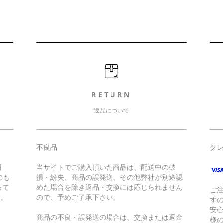
RETURN
返品について
不良品
ク
辺
当サイトでご購入頂いた商品は、配送中の破
のも
損・紛失、商品の誤発送、その他弊社が別途認
って
めた場合を除き返品・交換には応じられません
ご
ん。
ので、予めご了承下さい。
す
安
商品の不良・誤発送の場合は、交換または返金
様