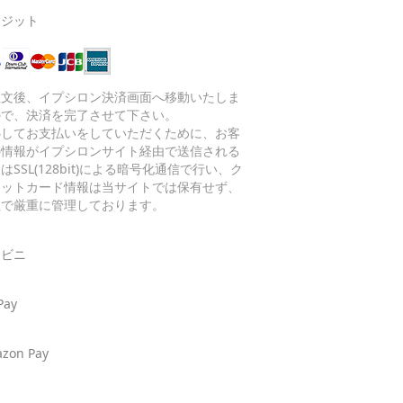
レジット
注文後、イプシロン決済画面へ移動いたしま
ので、決済を完了させて下さい。
心してお支払いをしていただくために、お客
の情報がイプシロンサイト経由で送信される
はSSL(128bit)による暗号化通信で行い、ク
ジットカード情報は当サイトでは保有せず、
社で厳重に管理しております。
ンビニ
Pay
zon Pay