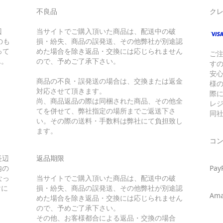
不良品
ク
辺
当サイトでご購入頂いた商品は、配送中の破
のも
損・紛失、商品の誤発送、その他弊社が別途認
って
めた場合を除き返品・交換には応じられません
ご
ん。
ので、予めご了承下さい。
す
安
商品の不良・誤発送の場合は、交換または返金
様
対応させて頂きます。
際に
尚、商品返品の際は同梱された商品、その他全
レ
てを併せて、弊社指定の場所までご返送下さ
同
い。その際の送料・手数料は弊社にて負担致し
ます。
コ
長辺
返品期限
内の
Pay
なっ
当サイトでご購入頂いた商品は、配送中の破
けに
損・紛失、商品の誤発送、その他弊社が別途認
Ama
めた場合を除き返品・交換には応じられません
ので、予めご了承下さい。
その他、お客様都合による返品・交換の場合