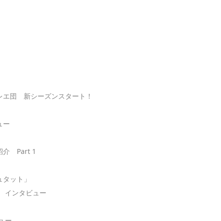
レエ団 新シーズンスタート！
ュー
Part 1
ュタット」
 インタビュー
ュー