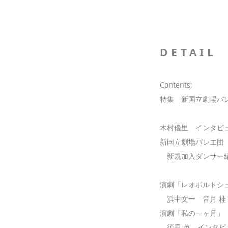
DETAIL
Contents:
特集 新国立劇場バ
木村優里 インタビ
新国立劇場バレエ団
新規加入ダンサー紹介 
演劇「レオポルトシ
浜中文一 音月 桂
演劇「私の一ヶ月」
須貝 英 インタビ