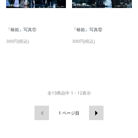
『椿姫』写真⑪
『椿姫』写真⑫
300円(税込)
300円(税込)
全
13
商品中
1 - 12
表示
1
ページ目