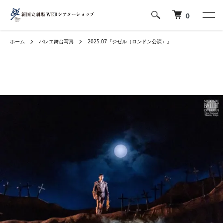
0
ホーム
バレエ舞台写真
2025.07『ジゼル（ロンドン公演）』