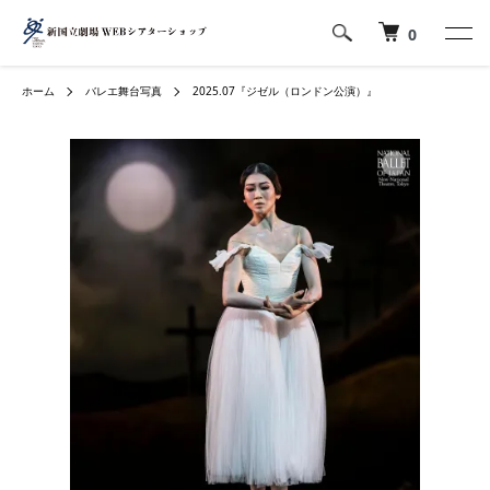
0
ホーム
バレエ舞台写真
2025.07『ジゼル（ロンドン公演）』