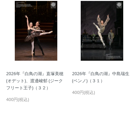
2026年『白鳥の湖』直塚美穂
2026年『白鳥の湖』中島瑞生
(オデット)、渡邊峻郁 (ジーク
(ベンノ)（３１）
フリート王子)（３２）
400円(税込)
400円(税込)