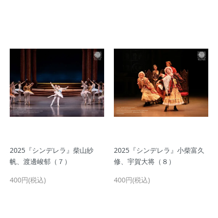
2025『シンデレラ』柴山紗
2025『シンデレラ』小柴富久
帆、渡邊峻郁（７）
修、宇賀大将（８）
400円(税込)
400円(税込)