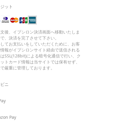
レジット
注文後、イプシロン決済画面へ移動いたしま
ので、決済を完了させて下さい。
心してお支払いをしていただくために、お客
の情報がイプシロンサイト経由で送信される
はSSL(128bit)による暗号化通信で行い、ク
ジットカード情報は当サイトでは保有せず、
社で厳重に管理しております。
ンビニ
Pay
zon Pay