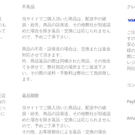
不良品
ク
辺
当サイトでご購入頂いた商品は、配送中の破
のも
損・紛失、商品の誤発送、その他弊社が別途認
って
めた場合を除き返品・交換には応じられません
ご
ん。
ので、予めご了承下さい。
す
安
商品の不良・誤発送の場合は、交換または返金
様
対応させて頂きます。
際に
尚、商品返品の際は同梱された商品、その他全
レ
てを併せて、弊社指定の場所までご返送下さ
同
い。その際の送料・手数料は弊社にて負担致し
ます。
コ
長辺
返品期限
内の
Pay
なっ
当サイトでご購入頂いた商品は、配送中の破
けに
損・紛失、商品の誤発送、その他弊社が別途認
Ama
めた場合を除き返品・交換には応じられません
ので、予めご了承下さい。
その他、お客様都合による返品・交換の場合