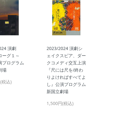
2024 演劇
2023/2024 演劇シ
ローグ１～
ェイクスピア、ダー
演プログラム
クコメディ交互上演
劇場
『尺には尺を/終わ
りよければすべてよ
円(税込)
し』公演プログラム
新国立劇場
1,500円(税込)